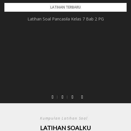
Skip
LATIHAN TERBARU
to
Latihan Soal Pancasila Kelas 7 Bab 2 PG
content
Kumpulan Latihan Soal
LATIHAN SOALKU