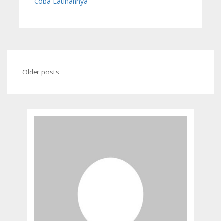
Coba Latihannya
Posts
Older posts
navigation