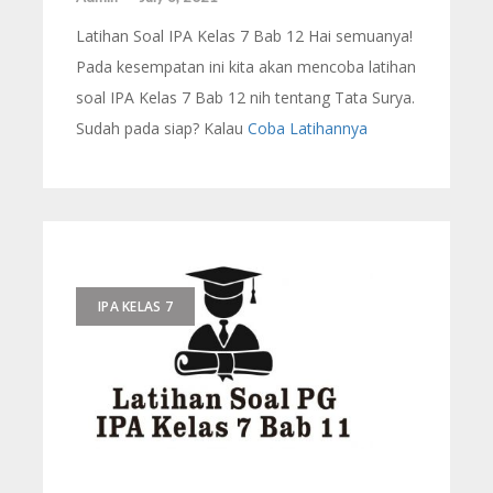
Latihan Soal IPA Kelas 7 Bab 12 Hai semuanya!
Pada kesempatan ini kita akan mencoba latihan
soal IPA Kelas 7 Bab 12 nih tentang Tata Surya.
Sudah pada siap? Kalau
Coba Latihannya
IPA KELAS 7