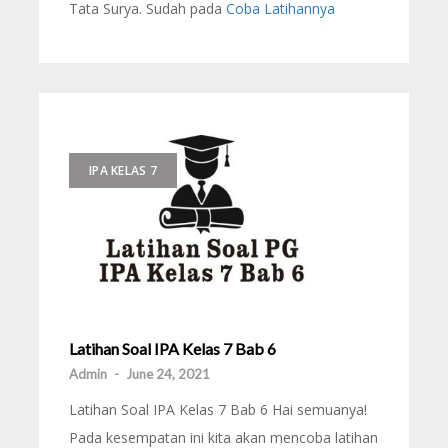
Tata Surya. Sudah pada
Coba Latihannya
IPA KELAS 7
Latihan Soal IPA Kelas 7 Bab 6
Admin
-
June 24, 2021
Latihan Soal IPA Kelas 7 Bab 6 Hai semuanya!
Pada kesempatan ini kita akan mencoba latihan