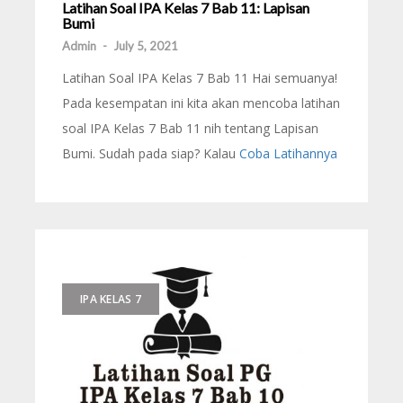
Latihan Soal IPA Kelas 7 Bab 11: Lapisan
Bumi
Admin
-
July 5, 2021
Latihan Soal IPA Kelas 7 Bab 11 Hai semuanya!
Pada kesempatan ini kita akan mencoba latihan
soal IPA Kelas 7 Bab 11 nih tentang Lapisan
Bumi. Sudah pada siap? Kalau
Coba Latihannya
IPA KELAS 7