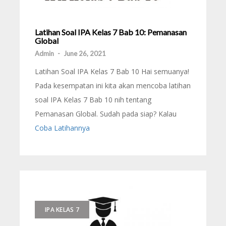
Latihan Soal IPA Kelas 7 Bab 10: Pemanasan
Global
Admin
-
June 26, 2021
Latihan Soal IPA Kelas 7 Bab 10 Hai semuanya!
Pada kesempatan ini kita akan mencoba latihan
soal IPA Kelas 7 Bab 10 nih tentang
Pemanasan Global. Sudah pada siap? Kalau
Coba Latihannya
IPA KELAS 7