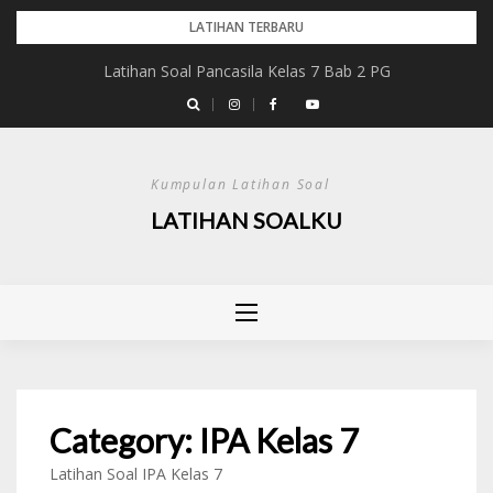
Skip
LATIHAN TERBARU
to
Latihan Soal Pancasila Kelas 7 Bab 2 PG
content
Kumpulan Latihan Soal
LATIHAN SOALKU
Category:
IPA Kelas 7
Latihan Soal IPA Kelas 7